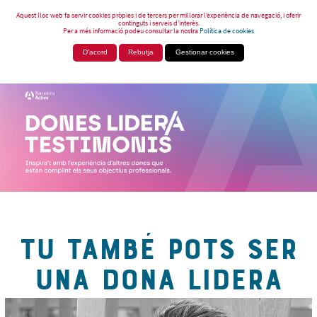
Aquest lloc web fa servir cookies pròpies i de tercers per millorar l’experiència de navegació, i oferir
continguts i serveis d’interès.
Per a més informació podeu consultar la nostra
Política de cookies
D'acord
Rebutja
Gestionar cookies
TU TAMBÉ POTS SER
UNA DONA LIDERA