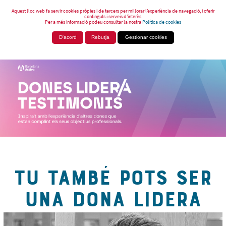
Aquest lloc web fa servir cookies pròpies i de tercers per millorar l’experiència de navegació, i oferir
continguts i serveis d’interès.
Per a més informació podeu consultar la nostra
Política de cookies
D'acord
Rebutja
Gestionar cookies
TU TAMBÉ POTS SER
UNA DONA LIDERA