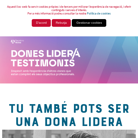
Aquest lloc web fa servir cookies pròpies i de tercers per millorar l’experiència de navegació, i oferir
continguts i serveis d’interès.
Per a més informació podeu consultar la nostra
Política de cookies
D'acord
Rebutja
Gestionar cookies
TU TAMBÉ POTS SER
UNA DONA LIDERA