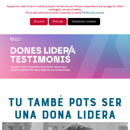
Aquest lloc web fa servir cookies pròpies i de tercers per millorar l’experiència de navegació, i oferir
continguts i serveis d’interès.
Per a més informació podeu consultar la nostra
Política de cookies
D'acord
Rebutja
Gestionar cookies
TU TAMBÉ POTS SER
UNA DONA LIDERA