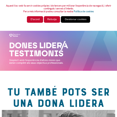
Aquest lloc web fa servir cookies pròpies i de tercers per millorar l’experiència de navegació, i oferir
continguts i serveis d’interès.
Per a més informació podeu consultar la nostra
Política de cookies
D'acord
Rebutja
Gestionar cookies
TU TAMBÉ POTS SER
UNA DONA LIDERA