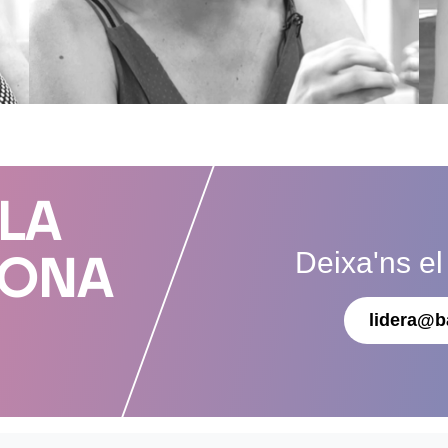
 LA
Deixa'ns el
DONA
lidera@b