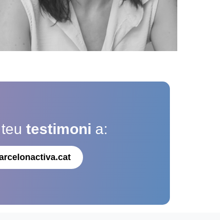
 teu
testimoni
a:
arcelonactiva.cat