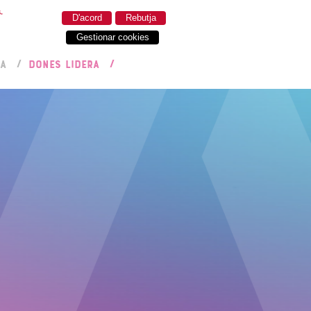
.
D'acord
Rebutja
Gestionar cookies
RA
DONES LIDERA