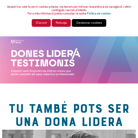
Aquest lloc web fa servir cookies pròpies i de tercers per millorar l’experiència de navegació, i oferir
continguts i serveis d’interès.
Per a més informació podeu consultar la nostra
Política de cookies
D'acord
Rebutja
Gestionar cookies
TU TAMBÉ POTS SER
UNA DONA LIDERA