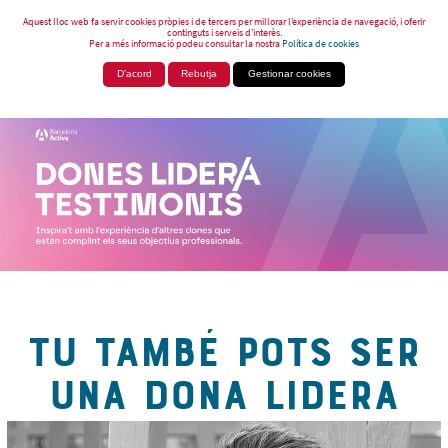
Aquest lloc web fa servir cookies pròpies i de tercers per millorar l’experiència de navegació, i oferir
continguts i serveis d’interès.
Per a més informació podeu consultar la nostra
Política de cookies
D'acord
Rebutja
Gestionar cookies
TU TAMBÉ POTS SER
UNA DONA LIDERA