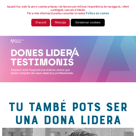
Aquest lloc web fa servir cookies pròpies i de tercers per millorar l’experiència de navegació, i oferir
continguts i serveis d’interès.
Per a més informació podeu consultar la nostra
Política de cookies
D'acord
Rebutja
Gestionar cookies
TU TAMBÉ POTS SER
UNA DONA LIDERA