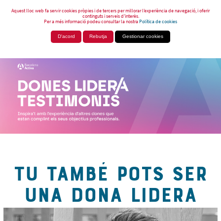
Aquest lloc web fa servir cookies pròpies i de tercers per millorar l’experiència de navegació, i oferir
continguts i serveis d’interès.
Per a més informació podeu consultar la nostra
Política de cookies
D'acord
Rebutja
Gestionar cookies
TU TAMBÉ POTS SER
UNA DONA LIDERA