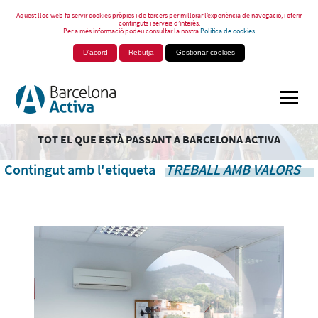
Aquest lloc web fa servir cookies pròpies i de tercers per millorar l’experiència de navegació, i oferir
continguts i serveis d’interès.
Per a més informació podeu consultar la nostra
Política de cookies
D'acord
Rebutja
Gestionar cookies
TOT EL QUE ESTÀ PASSANT A BARCELONA ACTIVA
Contingut amb l'etiqueta
TREBALL AMB VALORS
.