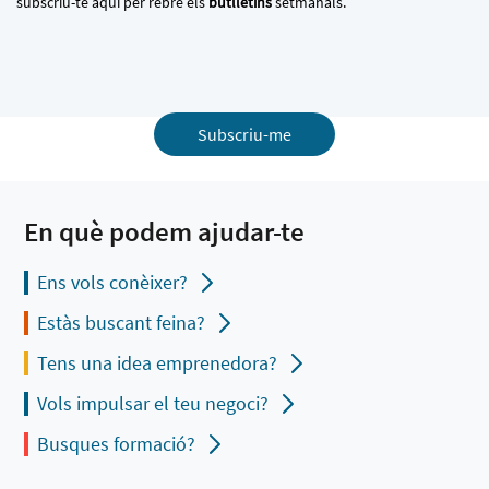
subscriu-te aquí per rebre els
butlletins
setmanals.
Subscriu-me
En què podem ajudar-te
Ens vols conèixer?
Estàs buscant feina?
Tens una idea emprenedora?
Vols impulsar el teu negoci?
Busques formació?