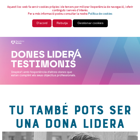
Aquest lloc web fa servir cookies pròpies i de tercers per millorar l’experiència de navegació, i oferir
continguts i serveis d’interès.
Per a més informació podeu consultar la nostra
Política de cookies
D'acord
Rebutja
Gestionar cookies
TU TAMBÉ POTS SER
UNA DONA LIDERA