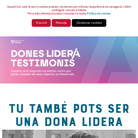
Aquest lloc web fa servir cookies pròpies i de tercers per millorar l’experiència de navegació, i oferir
continguts i serveis d’interès.
Per a més informació podeu consultar la nostra
Política de cookies
D'acord
Rebutja
Gestionar cookies
TU TAMBÉ POTS SER
UNA DONA LIDERA