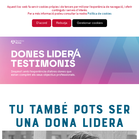
Aquest lloc web fa servir cookies pròpies i de tercers per millorar l’experiència de navegació, i oferir
continguts i serveis d’interès.
Per a més informació podeu consultar la nostra
Política de cookies
D'acord
Rebutja
Gestionar cookies
TU TAMBÉ POTS SER
UNA DONA LIDERA