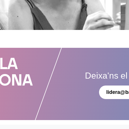
 LA
Deixa'ns el
DONA
lidera@b