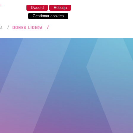
.
D'acord
Rebutja
Gestionar cookies
RA
DONES LIDERA