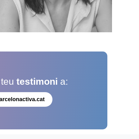
 teu
testimoni
a:
arcelonactiva.cat