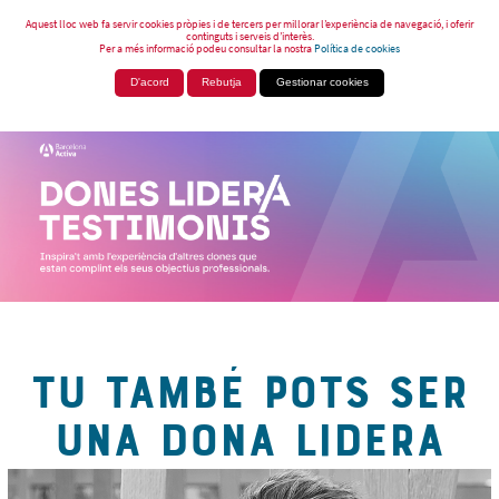
Aquest lloc web fa servir cookies pròpies i de tercers per millorar l’experiència de navegació, i oferir
continguts i serveis d’interès.
Per a més informació podeu consultar la nostra
Política de cookies
D'acord
Rebutja
Gestionar cookies
TU TAMBÉ POTS SER
UNA DONA LIDERA