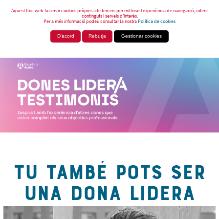
Aquest lloc web fa servir cookies pròpies i de tercers per millorar l’experiència de navegació, i oferir
continguts i serveis d’interès.
Per a més informació podeu consultar la nostra
Política de cookies
D'acord
Rebutja
Gestionar cookies
TU TAMBÉ POTS SER
UNA DONA LIDERA