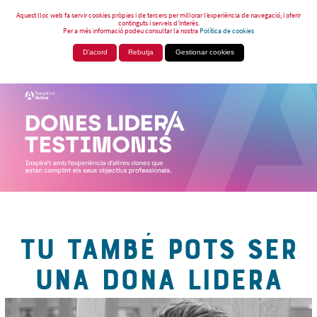
Aquest lloc web fa servir cookies pròpies i de tercers per millorar l’experiència de navegació, i oferir
continguts i serveis d’interès.
Per a més informació podeu consultar la nostra
Política de cookies
D'acord
Rebutja
Gestionar cookies
TU TAMBÉ POTS SER
UNA DONA LIDERA