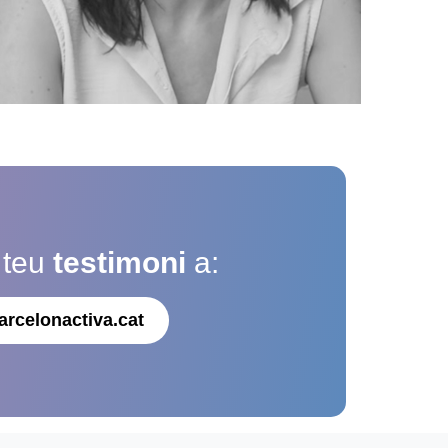
 teu
testimoni
a:
arcelonactiva.cat