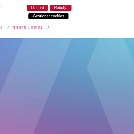
.
D'acord
Rebutja
Gestionar cookies
RA
DONES LIDERA