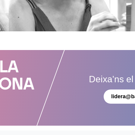
 LA
Deixa'ns el
DONA
lidera@b