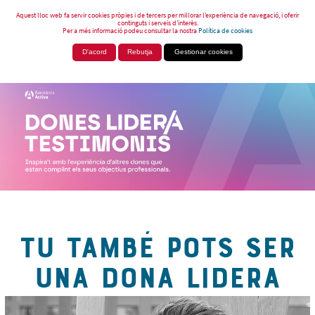
Aquest lloc web fa servir cookies pròpies i de tercers per millorar l’experiència de navegació, i oferir
continguts i serveis d’interès.
Per a més informació podeu consultar la nostra
Política de cookies
D'acord
Rebutja
Gestionar cookies
TU TAMBÉ POTS SER
UNA DONA LIDERA