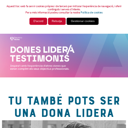
Aquest lloc web fa servir cookies pròpies i de tercers per millorar l’experiència de navegació, i oferir
continguts i serveis d’interès.
Per a més informació podeu consultar la nostra
Política de cookies
D'acord
Rebutja
Gestionar cookies
TU TAMBÉ POTS SER
UNA DONA LIDERA