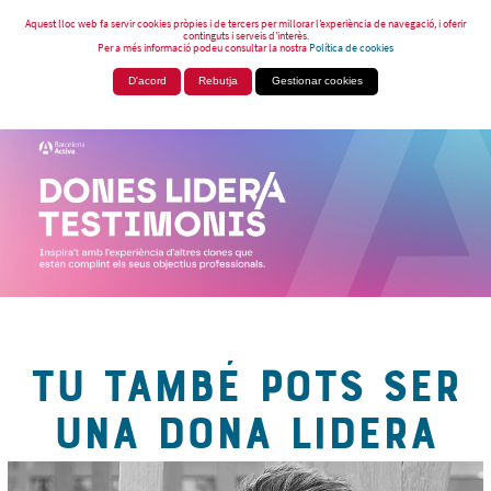
Aquest lloc web fa servir cookies pròpies i de tercers per millorar l’experiència de navegació, i oferir
continguts i serveis d’interès.
Per a més informació podeu consultar la nostra
Política de cookies
D'acord
Rebutja
Gestionar cookies
TU TAMBÉ POTS SER
UNA DONA LIDERA