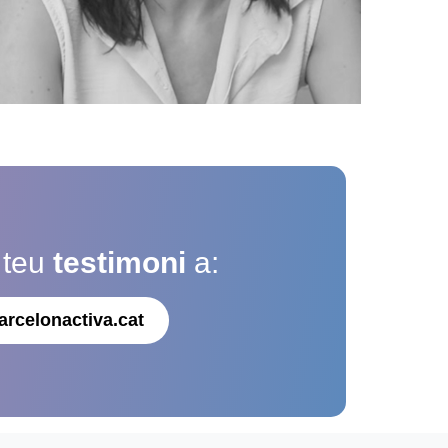
 teu
testimoni
a:
arcelonactiva.cat