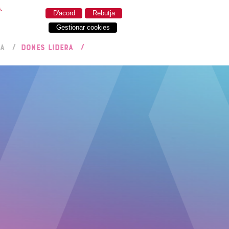
.
D'acord
Rebutja
Gestionar cookies
RA
DONES LIDERA