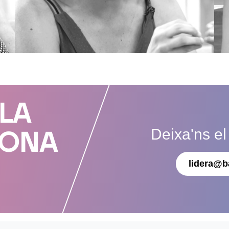
 LA
Deixa'ns el
DONA
lidera@b