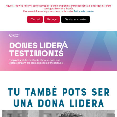
Aquest lloc web fa servir cookies pròpies i de tercers per millorar l’experiència de navegació, i oferir
continguts i serveis d’interès.
Per a més informació podeu consultar la nostra
Política de cookies
D'acord
Rebutja
Gestionar cookies
TU TAMBÉ POTS SER
UNA DONA LIDERA