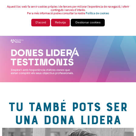
Aquest lloc web fa servir cookies pròpies i de tercers per millorar l’experiència de navegació, i oferir
continguts i serveis d’interès.
Per a més informació podeu consultar la nostra
Política de cookies
D'acord
Rebutja
Gestionar cookies
TU TAMBÉ POTS SER
UNA DONA LIDERA