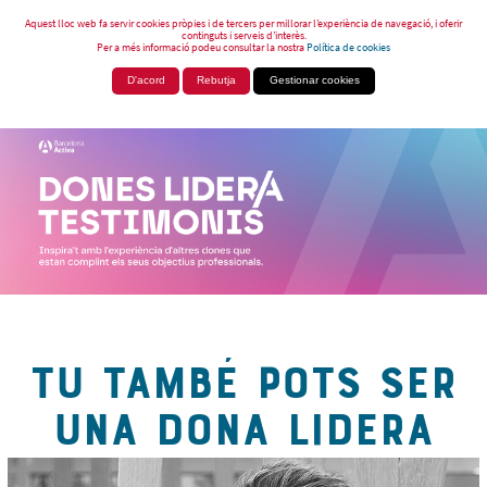
Aquest lloc web fa servir cookies pròpies i de tercers per millorar l’experiència de navegació, i oferir
continguts i serveis d’interès.
Per a més informació podeu consultar la nostra
Política de cookies
D'acord
Rebutja
Gestionar cookies
TU TAMBÉ POTS SER
UNA DONA LIDERA