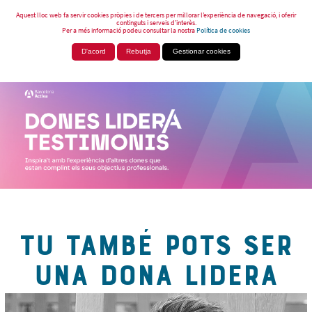
Aquest lloc web fa servir cookies pròpies i de tercers per millorar l’experiència de navegació, i oferir
continguts i serveis d’interès.
Per a més informació podeu consultar la nostra
Política de cookies
D'acord
Rebutja
Gestionar cookies
TU TAMBÉ POTS SER
UNA DONA LIDERA