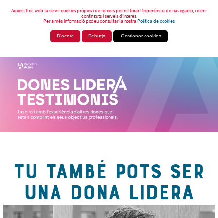
Aquest lloc web fa servir cookies pròpies i de tercers per millorar l’experiència de navegació, i oferir
continguts i serveis d’interès.
Per a més informació podeu consultar la nostra
Política de cookies
D'acord
Rebutja
Gestionar cookies
TU TAMBÉ POTS SER
UNA DONA LIDERA