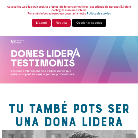
Aquest lloc web fa servir cookies pròpies i de tercers per millorar l’experiència de navegació, i oferir
continguts i serveis d’interès.
Per a més informació podeu consultar la nostra
Política de cookies
D'acord
Rebutja
Gestionar cookies
TU TAMBÉ POTS SER
UNA DONA LIDERA