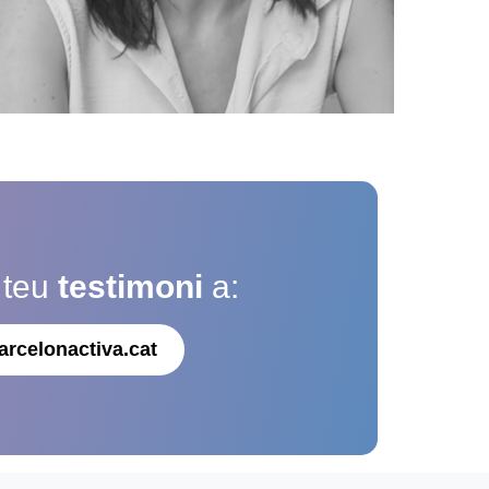
 teu
testimoni
a:
arcelonactiva.cat