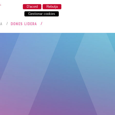
.
D'acord
Rebutja
Gestionar cookies
RA
DONES LIDERA