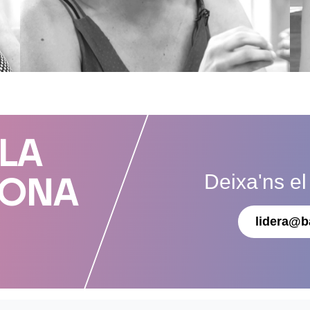
 LA
Deixa'ns el
DONA
lidera@b