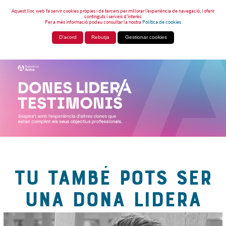
Aquest lloc web fa servir cookies pròpies i de tercers per millorar l’experiència de navegació, i oferir
continguts i serveis d’interès.
Per a més informació podeu consultar la nostra
Política de cookies
D'acord
Rebutja
Gestionar cookies
TU TAMBÉ POTS SER
UNA DONA LIDERA