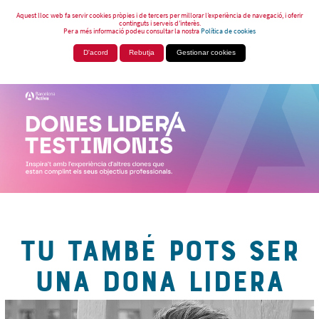
Aquest lloc web fa servir cookies pròpies i de tercers per millorar l’experiència de navegació, i oferir
continguts i serveis d’interès.
Per a més informació podeu consultar la nostra
Política de cookies
D'acord
Rebutja
Gestionar cookies
TU TAMBÉ POTS SER
UNA DONA LIDERA