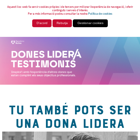
Aquest lloc web fa servir cookies pròpies i de tercers per millorar l’experiència de navegació, i oferir
continguts i serveis d’interès.
Per a més informació podeu consultar la nostra
Política de cookies
D'acord
Rebutja
Gestionar cookies
TU TAMBÉ POTS SER
UNA DONA LIDERA