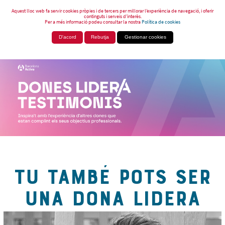
Aquest lloc web fa servir cookies pròpies i de tercers per millorar l’experiència de navegació, i oferir
continguts i serveis d’interès.
Per a més informació podeu consultar la nostra
Política de cookies
D'acord
Rebutja
Gestionar cookies
TU TAMBÉ POTS SER
UNA DONA LIDERA