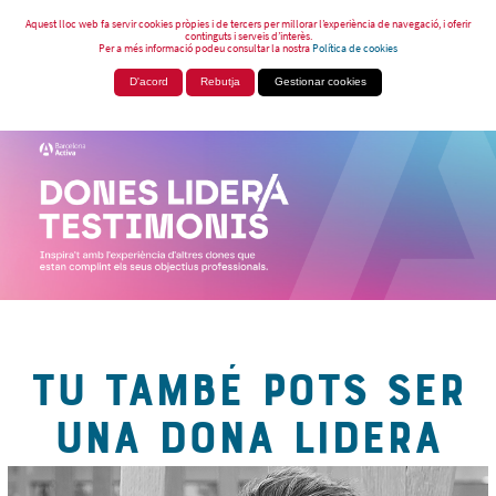
Aquest lloc web fa servir cookies pròpies i de tercers per millorar l’experiència de navegació, i oferir
continguts i serveis d’interès.
Per a més informació podeu consultar la nostra
Política de cookies
D'acord
Rebutja
Gestionar cookies
TU TAMBÉ POTS SER
UNA DONA LIDERA