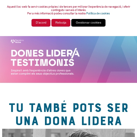
Aquest lloc web fa servir cookies pròpies i de tercers per millorar l’experiència de navegació, i oferir
continguts i serveis d’interès.
Per a més informació podeu consultar la nostra
Política de cookies
D'acord
Rebutja
Gestionar cookies
TU TAMBÉ POTS SER
UNA DONA LIDERA