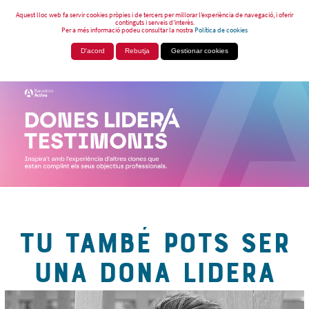
Aquest lloc web fa servir cookies pròpies i de tercers per millorar l’experiència de navegació, i oferir
continguts i serveis d’interès.
Per a més informació podeu consultar la nostra
Política de cookies
D'acord
Rebutja
Gestionar cookies
TU TAMBÉ POTS SER
UNA DONA LIDERA