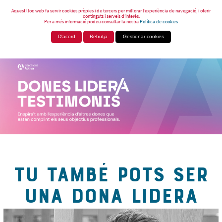
Aquest lloc web fa servir cookies pròpies i de tercers per millorar l’experiència de navegació, i oferir
continguts i serveis d’interès.
Per a més informació podeu consultar la nostra
Política de cookies
D'acord
Rebutja
Gestionar cookies
TU TAMBÉ POTS SER
UNA DONA LIDERA