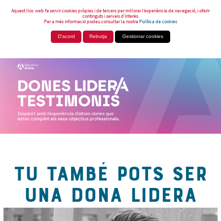
Aquest lloc web fa servir cookies pròpies i de tercers per millorar l’experiència de navegació, i oferir
continguts i serveis d’interès.
Per a més informació podeu consultar la nostra
Política de cookies
D'acord
Rebutja
Gestionar cookies
TU TAMBÉ POTS SER
UNA DONA LIDERA