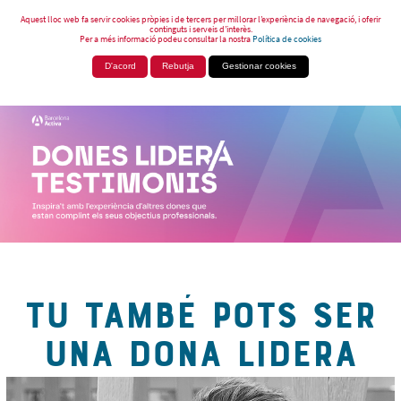
Aquest lloc web fa servir cookies pròpies i de tercers per millorar l’experiència de navegació, i oferir
continguts i serveis d’interès.
Per a més informació podeu consultar la nostra
Política de cookies
D'acord
Rebutja
Gestionar cookies
TU TAMBÉ POTS SER
UNA DONA LIDERA