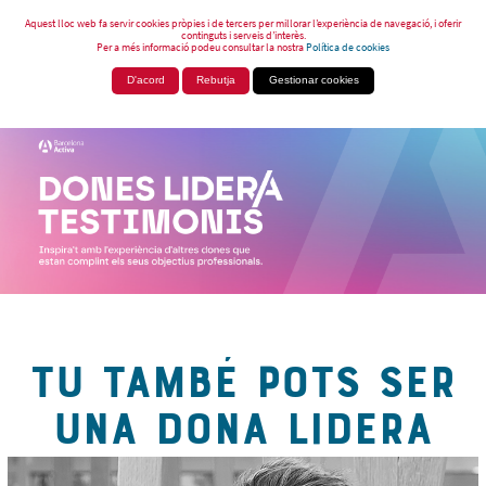
Aquest lloc web fa servir cookies pròpies i de tercers per millorar l’experiència de navegació, i oferir
continguts i serveis d’interès.
Per a més informació podeu consultar la nostra
Política de cookies
D'acord
Rebutja
Gestionar cookies
TU TAMBÉ POTS SER
UNA DONA LIDERA