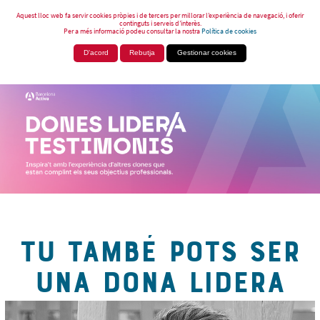
Aquest lloc web fa servir cookies pròpies i de tercers per millorar l’experiència de navegació, i oferir
continguts i serveis d’interès.
Per a més informació podeu consultar la nostra
Política de cookies
D'acord
Rebutja
Gestionar cookies
TU TAMBÉ POTS SER
UNA DONA LIDERA