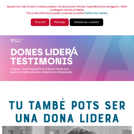
Aquest lloc web fa servir cookies pròpies i de tercers per millorar l’experiència de navegació, i oferir
continguts i serveis d’interès.
Per a més informació podeu consultar la nostra
Política de cookies
D'acord
Rebutja
Gestionar cookies
TU TAMBÉ POTS SER
UNA DONA LIDERA