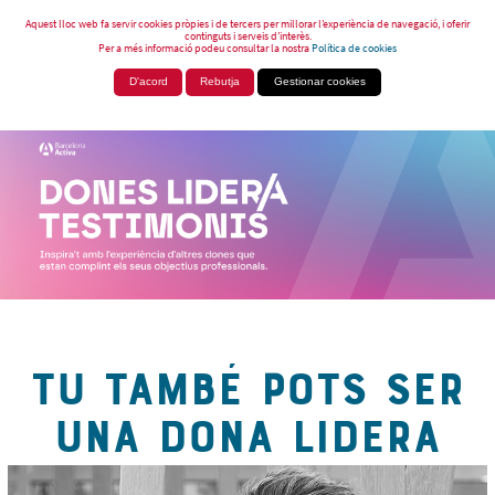
Aquest lloc web fa servir cookies pròpies i de tercers per millorar l’experiència de navegació, i oferir
continguts i serveis d’interès.
Per a més informació podeu consultar la nostra
Política de cookies
D'acord
Rebutja
Gestionar cookies
TU TAMBÉ POTS SER
UNA DONA LIDERA