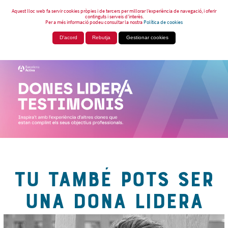
Aquest lloc web fa servir cookies pròpies i de tercers per millorar l’experiència de navegació, i oferir
continguts i serveis d’interès.
Per a més informació podeu consultar la nostra
Política de cookies
D'acord
Rebutja
Gestionar cookies
TU TAMBÉ POTS SER
UNA DONA LIDERA