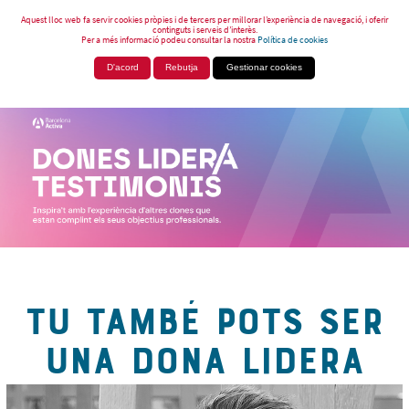
Aquest lloc web fa servir cookies pròpies i de tercers per millorar l’experiència de navegació, i oferir
continguts i serveis d’interès.
Per a més informació podeu consultar la nostra
Política de cookies
D'acord
Rebutja
Gestionar cookies
TU TAMBÉ POTS SER
UNA DONA LIDERA