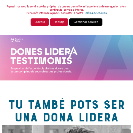
Aquest lloc web fa servir cookies pròpies i de tercers per millorar l’experiència de navegació, i oferir
continguts i serveis d’interès.
Per a més informació podeu consultar la nostra
Política de cookies
D'acord
Rebutja
Gestionar cookies
TU TAMBÉ POTS SER
UNA DONA LIDERA