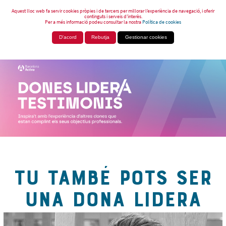
Aquest lloc web fa servir cookies pròpies i de tercers per millorar l’experiència de navegació, i oferir
continguts i serveis d’interès.
Per a més informació podeu consultar la nostra
Política de cookies
D'acord
Rebutja
Gestionar cookies
TU TAMBÉ POTS SER
UNA DONA LIDERA