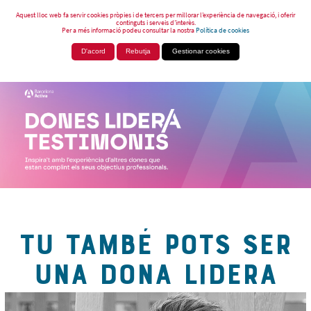
Aquest lloc web fa servir cookies pròpies i de tercers per millorar l’experiència de navegació, i oferir
continguts i serveis d’interès.
Per a més informació podeu consultar la nostra
Política de cookies
D'acord
Rebutja
Gestionar cookies
TU TAMBÉ POTS SER
UNA DONA LIDERA