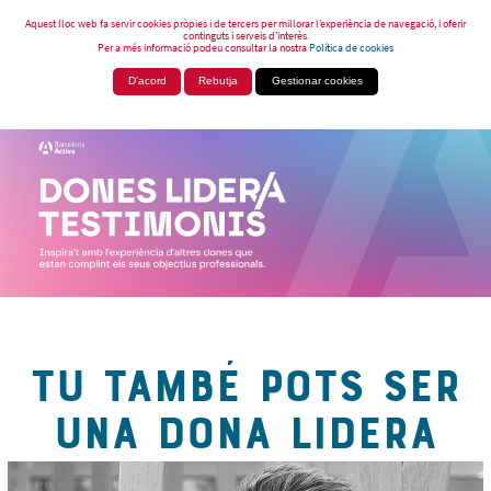
Aquest lloc web fa servir cookies pròpies i de tercers per millorar l’experiència de navegació, i oferir
continguts i serveis d’interès.
Per a més informació podeu consultar la nostra
Política de cookies
D'acord
Rebutja
Gestionar cookies
TU TAMBÉ POTS SER
UNA DONA LIDERA